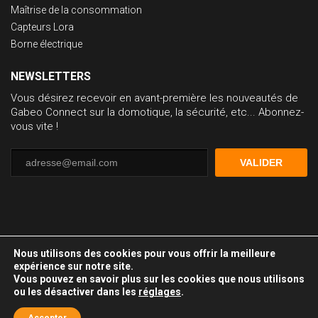
Maîtrise de la consommation
Capteurs Lora
Borne électrique
NEWSLETTERS
Vous désirez recevoir en avant-première les nouveautés de
Gabeo Connect sur la domotique, la sécurité, etc... Abonnez-
vous vite !
VALIDER
Nous utilisons des cookies pour vous offrir la meilleure
©Gabeo Connect 2019 - Tous droits réservés -
Mentions légales
-
expérience sur notre site.
Politiques de confidentialité
- Conception et réalisation :
Graphiste
Vous pouvez en savoir plus sur les cookies que nous utilisons
en baskets
ou les désactiver dans les
réglages
.