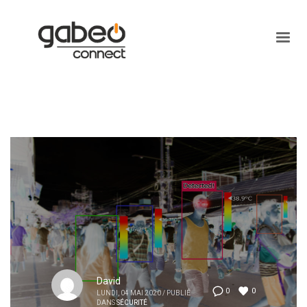
David
0
0
LUNDI, 04 MAI 2020
/
PUBLIÉ
DANS
SÉCURITÉ